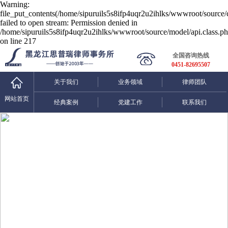
Warning:
file_put_contents(/home/sipuruils5s8ifp4uqr2u2ihlks/wwwroot/source/
failed to open stream: Permission denied in
/home/sipuruils5s8ifp4uqr2u2ihlks/wwwroot/source/model/api.class.p
on line 217
全国咨询热线
0451-82695507
关于我们
业务领域
律师团队
网站首页
经典案例
党建工作
联系我们