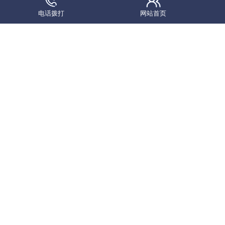
特长集中体现在公司企业非诉法律服、刑事辩护、仲裁诉讼
电话拨打
网站首页
案件代理等领域。律师曾经为数十家大中型企业、金融单位
和行政机关、事业单位提供法律顾问服务。主要业务领域为
企事业单位及国家机关非法律业务。工作范围涉及房地产开
发、工业企业经营管理、汽车营销、进出口，企业资产重组
并购、城市基本建设、金融服务等多个领域，顾问单位均给
予高度评价。
在业务领域，我所办理民事案件胜诉率达到80%以上，
三起刑事案件取得无罪判决，多起刑事案件以公诉机关撤诉
总结，案件委托人对承办律师的工作内容及案件结果表示非
常满意，并收到委托人送的多面锦旗。在做好委托案件的同
时，我所律师不忘回报社会，参与办理省法律援助中心、市
法律援助中心委派的案件数十起。其中涉及到死刑案件十余
起，承办律师不计回报，秉承“忠诚、为民、法治、正义、
诚信、敬业”的行为准则，为使当事人罚当其罪。