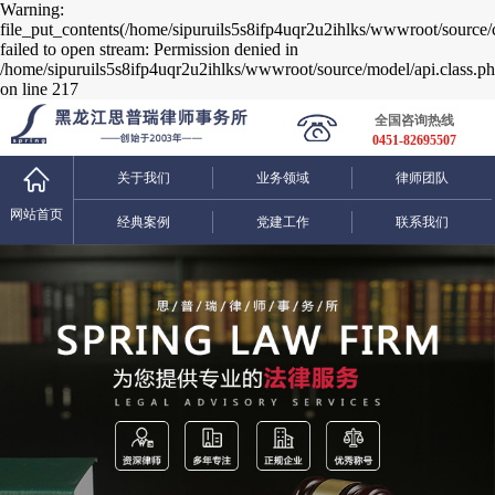
Warning:
file_put_contents(/home/sipuruils5s8ifp4uqr2u2ihlks/wwwroot/source/
failed to open stream: Permission denied in
/home/sipuruils5s8ifp4uqr2u2ihlks/wwwroot/source/model/api.class.p
on line 217
全国咨询热线
0451-82695507
关于我们
业务领域
律师团队
网站首页
经典案例
党建工作
联系我们